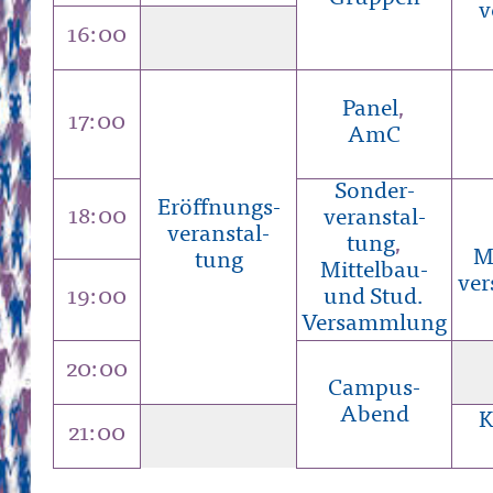
v
16:00
Panel
,
17:00
AmC
Sonder-
Eröff­nungs-
18:00
veranstal-
veranstal-
tung
,
M
tung
Mittelbau-
ve
19:00
und Stud.
Versammlung
20:00
Campus-
Abend
K
21:00