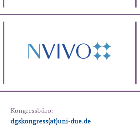
Kongressbüro:
dgskongress(at)uni-due.de