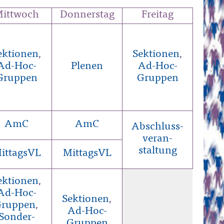
ittwoch
Donnerstag
Freitag
ektionen
,
Sektionen
,
Ad-Hoc-
Plenen
Ad-Hoc-
Gruppen
Gruppen
AmC
AmC
Abschluss-
veran-
staltung
ittagsVL
MittagsVL
ektionen
,
Ad-Hoc-
Sektionen
,
ruppen
,
Ad-Hoc-
Sonder-
Gruppen