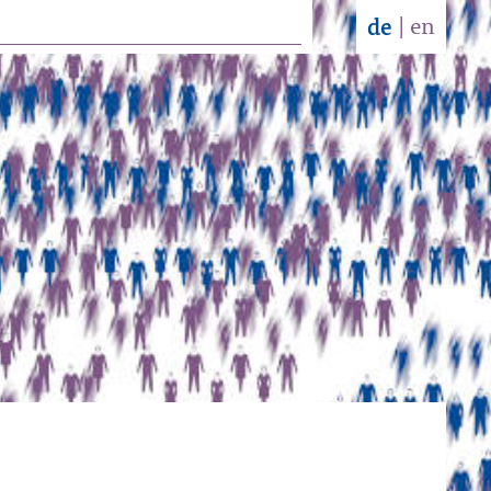
|
en
de