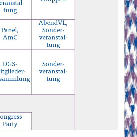
eranstal-
tung
AbendVL
,
Panel
,
Sonder-
AmC
veranstal-
tung
DGS-
Sonder-
itglieder-
veranstal-
r­sammlung
tung
ongress-
Party