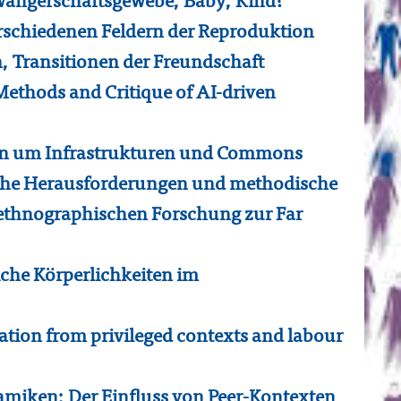
wangerschaftsgewebe, Baby, Kind?
rschiedenen Feldern der Reproduktion
, Transitionen der Freundschaft
Methods and Critique of AI-driven
en um Infrastrukturen und Commons
che Herausforderungen und methodische
d ethnographischen Forschung zur Far
iche Körperlichkeiten im
tion from privileged contexts and labour
miken: Der Einfluss von Peer-Kontexten