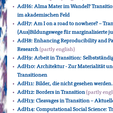
AdH6: Alma Mater im Wandel? Transitio
im akademischen Feld
AdH7: Am I on a road to nowhere? – Trans
(Aus)Bildungswege für marginalisierte 
AdH8: Enhancing Reproducibility and Pan
Research
(partly english)
AdH9: Arbeit in Transition: Selbstständi
AdH10: Architektur - Zur Materialität un
Transitionen
AdH11: Bilder, die nicht gesehen werden.
AdH12: Borders in Transition
(partly engl
AdH13: Cleavages in Transition – Aktuel
AdH14: Computational Social Science: Tr