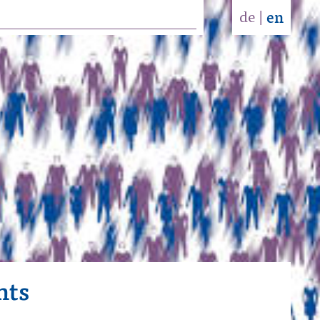
de
|
en
nts