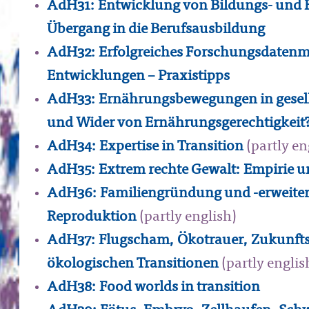
AdH31: Entwicklung von Bildungs- und B
Übergang in die Berufsausbildung
AdH32: Erfolgreiches Forschungsdatenm
Entwicklungen – Praxistipps
AdH33: Ernährungsbewegungen in gesells
und Wider von Ernährungsgerechtigkeit
AdH34: Expertise in Transition
(partly en
AdH35: Extrem rechte Gewalt: Empirie 
AdH36: Familiengründung und -erweiteru
Reproduktion
(partly english)
AdH37: Flugscham, Ökotrauer, Zukunftsa
ökologischen Transitionen
(partly englis
AdH38: Food worlds in transition