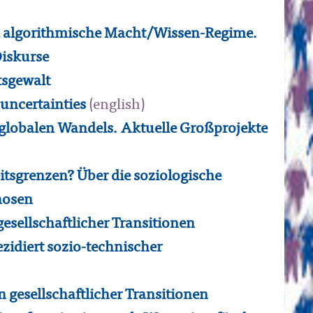
d algorithmische Macht/Wissen-Regime.
Diskurse
tsgewalt
uncertainties
(english)
 globalen Wandels. Aktuelle Großprojekte
tsgrenzen? Über die soziologische
nosen
sellschaftlicher Transitionen
zidiert sozio-technischer
 gesellschaftlicher Transitionen