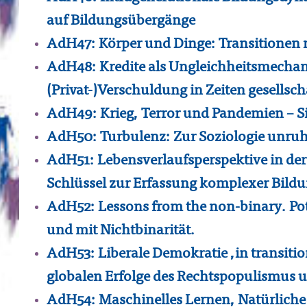
auf Bildungsübergänge
AdH47: Körper und Dinge: Transitionen ma
AdH48: Kredite als Ungleichheitsmechan
(Privat-)Verschuldung in Zeiten gesellsch
AdH49: Krieg, Terror und Pandemien – Si
AdH50: Turbulenz: Zur Soziologie unruh
AdH51: Lebensverlaufsperspektive in der
Schlüssel zur Erfassung komplexer Bild
AdH52: Lessons from the non-binary. Pot
und mit Nichtbinarität.
AdH53: Liberale Demokratie ,in transitio
globalen Erfolge des Rechtspopulismus
AdH54: Maschinelles Lernen, Natürliche