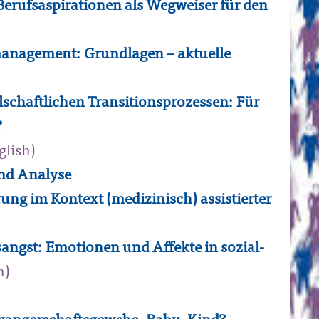
erufsaspirationen als Wegweiser für den
anagement: Grundlagen – aktuelle
chaftlichen Transitionsprozessen: Für
?
glish)
und Analyse
ng im Kontext (medizinisch) assistierter
ngst: Emotionen und Affekte in sozial-
h)