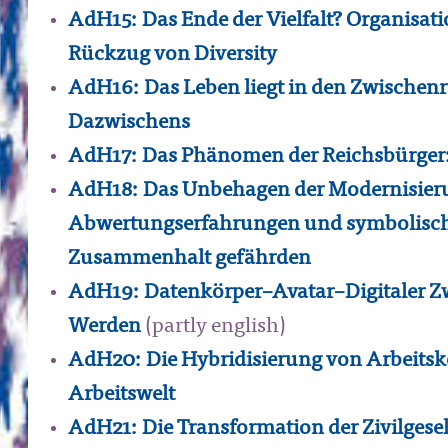
AdH15: Das Ende der Vielfalt? Organisat
Rückzug von Diversity
AdH16: Das Leben liegt in den Zwischen
Dazwischens
AdH17: Das Phänomen der Reichsbürger
AdH18: Das Unbehagen der Modernisieru
Abwertungserfahrungen und symbolische
Zusammenhalt gefährden
AdH19: Datenkörper–Avatar–Digitaler Zwi
Werden
(partly english)
AdH20: Die Hybridisierung von Arbeitskon
Arbeitswelt
AdH21: Die Transformation der Zivilgesell