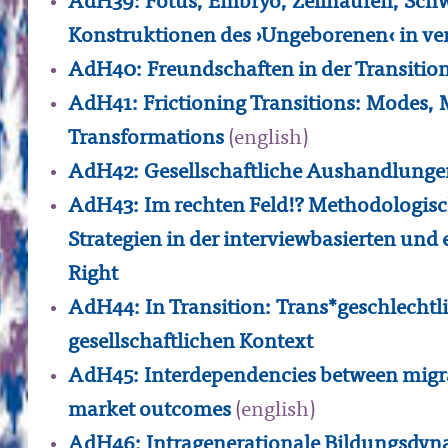
AdH39: Fötus, Embryo, Zellhaufen, Sch
Konstruktionen des ›Ungeborenen‹ in ve
AdH40: Freundschaften in der Transition
AdH41: Frictioning Transitions: Modes, 
Transformations
(english)
AdH42: Gesellschaftliche Aushandlung
AdH43: Im rechten Feld!? Methodologis
Strategien in der interviewbasierten un
Right
AdH44: In Transition: Trans*geschlechtl
gesellschaftlichen Kontext
AdH45: Interdependencies between migra
market outcomes
(english)
AdH46: Intragenerationale Bildungsdyna