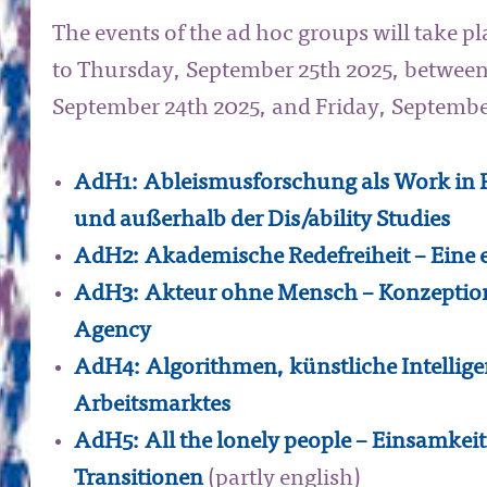
The events of the ad hoc groups will take 
to Thursday, September 25th 2025, betwee
September 24th 2025, and Friday, Septembe
AdH1: Ableismusforschung als Work in Pr
und außerhalb der Dis/ability Studies
AdH2: Akademische Redefreiheit – Eine e
AdH3: Akteur ohne Mensch – Konzepti
Agency
AdH4: Algorithmen, künstliche Intellig
Arbeitsmarktes
AdH5: All the lonely people – Einsamkeit
Transitionen
(partly english)