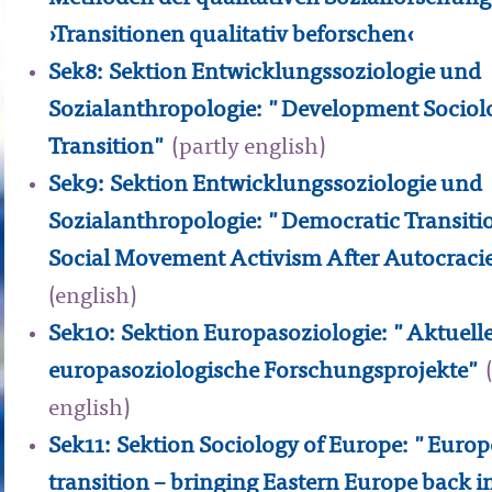
›Transitionen qualitativ beforschen‹
Sek8: Sektion Entwicklungssoziologie und
Sozialanthropologie: "Development Sociol
Transition"
(partly english)
Sek9: Sektion Entwicklungssoziologie und
Sozialanthropologie: "Democratic Transiti
Social Movement Activism After Autocraci
(english)
Sek10: Sektion Europasoziologie: "Aktuell
europasoziologische Forschungsprojekte"
(
english)
Sek11: Sektion Sociology of Europe: "Europ
transition – bringing Eastern Europe back i